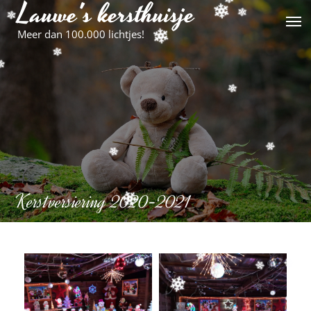
Lauwe's kersthuisje
Skip
to
Meer dan 100.000 lichtjes!
content
Kerstversiering 2020-2021